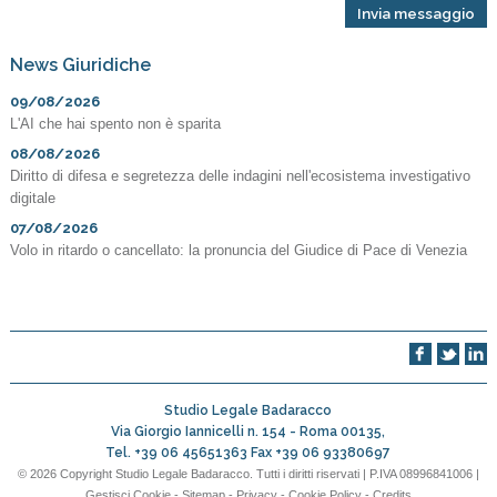
News Giuridiche
09/08/2026
L'AI che hai spento non è sparita
08/08/2026
Diritto di difesa e segretezza delle indagini nell'ecosistema investigativo
digitale
07/08/2026
Volo in ritardo o cancellato: la pronuncia del Giudice di Pace di Venezia
Studio Legale Badaracco
Via Giorgio Iannicelli n. 154 -
Roma
00135
,
Tel.
+39 06 45651363
Fax
+39 06 93380697
© 2026 Copyright Studio Legale Badaracco. Tutti i diritti riservati | P.IVA 08996841006 |
Gestisci Cookie
-
Sitemap
-
Privacy
-
Cookie Policy
-
Credits